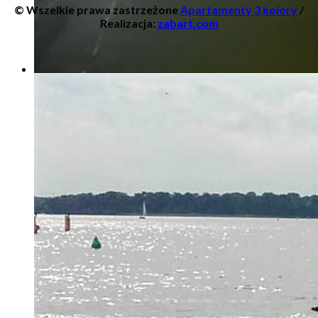
© Wszelkie prawa zastrzeżone
Apartamenty 3 kolory
/
Realizacja:
zabart.com