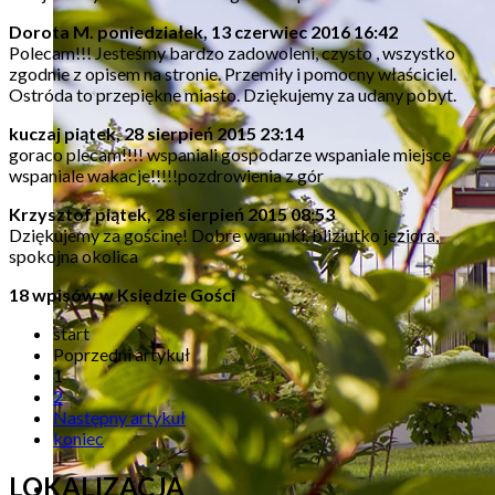
Dorota M.
poniedziałek, 13 czerwiec 2016 16:42
Polecam!!! Jesteśmy bardzo zadowoleni, czysto , wszystko
zgodnie z opisem na stronie. Przemiły i pomocny właściciel.
Ostróda to przepiękne miasto. Dziękujemy za udany pobyt.
kuczaj
piątek, 28 sierpień 2015 23:14
goraco plecam!!!! wspaniali gospodarze wspaniale miejsce
wspaniale wakacje!!!!!pozdrowienia z gór
Krzysztof
piątek, 28 sierpień 2015 08:53
Dziękujemy za gościnę! Dobre warunki, bliziutko jeziora,
spokojna okolica
18 wpisów w Księdzie Gości
start
Poprzedni artykuł
1
2
Następny artykuł
koniec
LOKALIZACJA