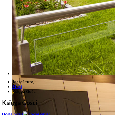
Jesteś tutaj:
Start
Księga Gości
Księga Gości
Dodaj wpis