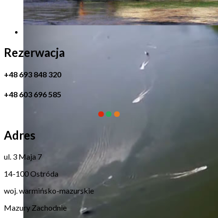
Rezerwacja
+48 693 848 320
+48 603 696 585
Adres
ul. 3 Maja 7
14-100 Ostróda
woj. warmińsko-mazurskie
Mazury Zachodnie