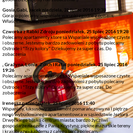
Gosia,Gabi, Jacek
niedziela, 31 lipiec 2016 19:38
Gorąco polecamy, wspaniałe warunki zgodne z opisem.
Właściciele służący pomocą.
Czworka z Rabki Zdroju
poniedziałek, 25 lipiec 2016 19:28
Polecamy apartamenty ktore sa Wspaniale wyposazone czyste
i obszerne. Jestesmy bardzo zadowoleni z pobytu polecamy
Ostrode i "Trzy kolory" Dziekujemy za super czas. Do
zobaczenia
, Grażyna, Lonia, Zdich I Rafal
poniedziałek, 25 lipiec 2016
19:26
Polecamy apartamenty ktore sa Wspaniale wyposazone czyste
i obszerne. Jestesmy bardzo zadowoleni z pobytu polecamy
Ostrode i "Trzy kolory" Dziekujemy za super czas. Do
zobaczenia
Ireneusz
poniedziałek, 25 lipiec 2016 11:40
Wspaniały, luksusowy apartament pomarańczowy na I piętrze
nowo wybudowanego apartamentowca w sąsiedztwie Jeziora
Drwęckiego blisko centrum miasta; bardzo życzliwi
gospodarze na czele z Panią Krystyną; piękne mazurskie tereny
i krajobrazy - każdemu z całego serca polecam.