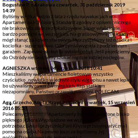
Bogusław P. z Krakowa
czwartek, 31 październik 2019
14:39
Byliśmy w kilka rodzin 2 lata z rzędu na wakacjach w
Apartamentach 3 Kolory. Standard zgodny z opisem , niczego
nie brakowało. dobrze zlokalizowane. Super właściciele,
bardzo pomocni we wszystkim. Na gratisowym rejsie każdy
mógł stanąć za kołem sterowym. Skorzystaliśmy też ogódka i
kociołka - super sprawa. Olbrzymia wygoda z podziemnym
garażem . Zapewne nie był to ostatni pobyt. Jeśli pojedziemy
do Ostródy nie bedziemy szukać nigdzie indziej noclegów.
AGNIESZKA
wtorek, 04 wrzesień 2018 10:41
Mieszkaliśmy w apartamencie fioletowym wszystko
czyściutko , nowiutko w jednym stylu w/g opisu a nawet lepiej,
bo używaliśmy rowerów miejskich. Rejs statkiem
niezapomniany, Państwo przemili, pomocni. POLECAM
Aga,Grzecho,Aneta,Krzyś z dziećmi
czwartek, 15 wrzesień
2016 05:38
Polecamy!!!!!!!!!!!!!!!!Apartamenty świetnie położone blisko
pięknego jeziora.Wyposażone we wszystko co
potrzeba,czysto i przytulnie.Pani Krysia przesympatyczna i
pomocna osoba.Na pewno jeszcze będziemy Jej
gośćmi.Dziękujemy i do zobaczenia :)